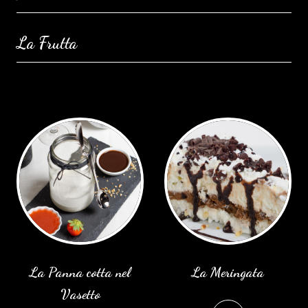
EVENTI E PROMOZIONI
La Frutta
CHI SIAMO
MENÙ
ASPORTO
DISPENSA
AMBIENTI
STAFF
CONTATTI
FACEBOOK
La Panna cotta nel
La Meringata
Vasetto
INSTAGRAM