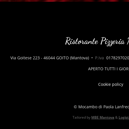
Ristorante Pizzeri
Via Goitese 223 - 46044 GOITO (Mantova)
•
P.Iva
017829702
APERTO TUTTI I GIOR
Cookie policy
© Mocambo di Paola Lanfred
Tailored by
MBE Mantova
&
Logist