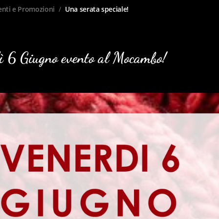
enti e Promozioni
/
Una serata speciale!
ì 6 Giugno evento al Mocambo!