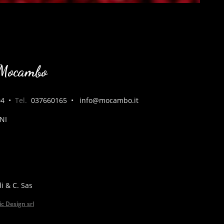
a Mocambo
04
•
Tel.
037660165
•
info@mocambo.it
NI
i & C. Sas
ic Design srl