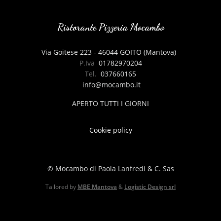
Ristorante Pizzeria Mocambo
Via Goitese 223 - 46044 GOITO (Mantova)
P.Iva
01782970204
Tel.
037660165
info@mocambo.it
APERTO TUTTI I GIORNI
Cookie policy
© Mocambo di Paola Lanfredi & C. Sas
Tailored by
MBE Mantova
&
Logistic Design srl