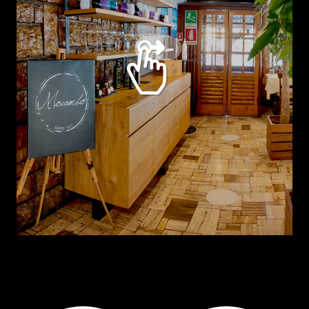
EVENTI E PROMOZIONI
CHI SIAMO
MENÙ
ASPORTO
DISPENSA
AMBIENTI
STAFF
CONTATTI
FACEBOOK
INSTAGRAM